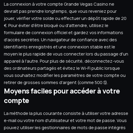
La connexion à votre compte Grande Vegas Casino ne
devrait pas prendre longtemps, que vous reveniez pour
jouer, vérifier votre solde ou effectuer un dépôt rapide de 20
€. Pour éviter d'être bloqué ou d'attendre, utilisez le
formulaire de connexion officiel et gardez vos informations
d'accès secrètes. Un navigateur de confiance avec des
identifiants enregistrés et une connexion stable est le
moyen le plus rapide de vous connecter lors du passage d'un
appareil à l'autre. Pour plus de sécurité, déconnectez-vous
des ordinateurs partagés et évitez le Wi-Fi public lorsque
vous souhaitez modifier les paramètres de votre compte ou
retirer de grosses sommes d'argent (comme 500 $).
Moyens faciles pour accéder à votre
compte
La méthode la plus courante consiste à utiliser votre adresse
e-mail ou votre nom d'utilisateur et votre mot de passe. Vous
pouvez utiliser les gestionnaires de mots de passe intégrés