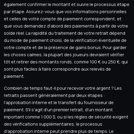
également confirmer le montant et suivre le processus étape
par étape. Assurez-vous que vos informations personnelles
et celles de votre compte de paiement correspondent, et
que vous demandez d'abord des paiements à partir de votre
solde réel. La rapidité du traitement de votre retrait dépend
du mode de paiement choisi, de la vérification éventuelle de
votre compte et de la présence de gains bonus. Pour garder
les choses calmes, la plupart des joueurs devraient vérifier
tôt et retirer des montants ronds, comme 100 € ou 250 €, qui
sont plus faciles à faire correspondre aux relevés de
paiement.
Combien de temps faut-il pour recevoir votre argent ? Les
retraits passent généralement par deux étapes :
l'approbation interne et le transfert du fournisseur de
paiement. S'il s'agit d'un premier retrait, d'un montant
important comme 1 000 $, ou si les règles de sécurité exigent
des vérifications supplémentaires, le processus
d'approbation interne peut prendre plus de temps. Le