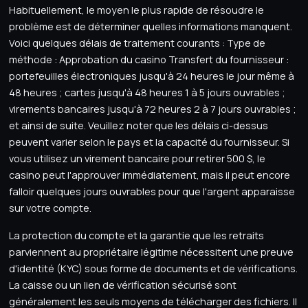
Habituellement, le moyen le plus rapide de résoudre le
problème est de déterminer quelles informations manquent.
Voici quelques délais de traitement courants : Type de
méthode : Approbation du casino Transfert du fournisseur :
portefeuilles électroniques jusqu'à 24 heures le jour même à
48 heures ; cartes jusqu'à 48 heures 1 à 5 jours ouvrables ;
virements bancaires jusqu'à 72 heures 2 à 7 jours ouvrables ;
et ainsi de suite. Veuillez noter que les délais ci-dessus
peuvent varier selon le pays et la capacité du fournisseur. Si
vous utilisez un virement bancaire pour retirer 500 $, le
casino peut l'approuver immédiatement, mais il peut encore
falloir quelques jours ouvrables pour que l'argent apparaisse
sur votre compte.
La protection du compte et la garantie que les retraits
parviennent au propriétaire légitime nécessitent une preuve
d'identité (KYC) sous forme de documents et de vérifications.
La caisse ou un lien de vérification sécurisé sont
généralement les seuls moyens de télécharger des fichiers. Il