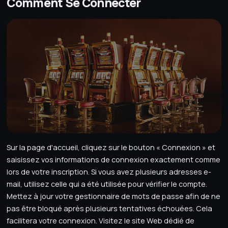
Comment Se Connecter
Casino
Foire aux questions
11
Sur la page d'accueil, cliquez sur le bouton « Connexion » et
saisissez vos informations de connexion exactement comme
lors de votre inscription. Si vous avez plusieurs adresses e-
mail, utilisez celle qui a été utilisée pour vérifier le compte.
Mettez à jour votre gestionnaire de mots de passe afin de ne
pas être bloqué après plusieurs tentatives échouées. Cela
facilitera votre connexion. Visitez le site Web dédié de