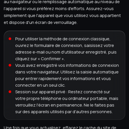
au navigateur ou le remplissage automatique au niveau de
l'appareil si vous préférez moins d'efforts. Assurez-vous
simplement que l'appareil que vous utilisez vous appartient
et dispose d'un écran de verrouillage.
Pour utiliser la méthode de connexion classique,
ouvrez le formulaire de connexion, saisissez votre
adresse e-mail ou nom d'utilisateur enregistré, puis
cliquez sur « Confirmer ».
Vous avez enregistré vos informations de connexion
dans votre navigateur. Utilisez la saisie automatique
pour entrer rapidement vos informations et vous
connecter en un seul clic.
Session sur appareil privé : Restez connecté sur
votre propre téléphone ou ordinateur portable, mais
verrouillez l'écran en permanence. Ne le faites pas
sur des appareils utilisés par d'autres personnes.
Une fois que vous actualisez, effacez le cache du site de