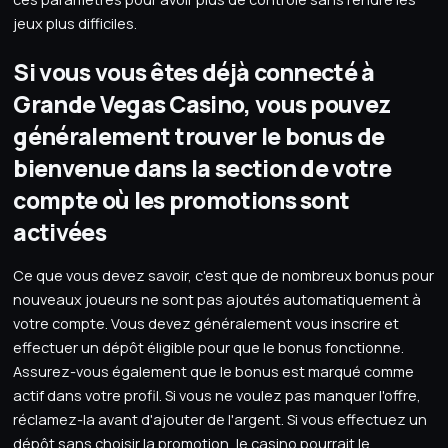
jeux plus difficiles.
Si vous vous êtes déjà connecté à
Grande Vegas Casino, vous pouvez
généralement trouver le bonus de
bienvenue dans la section de votre
compte où les promotions sont
activées
Ce que vous devez savoir, c'est que de nombreux bonus pour
nouveaux joueurs ne sont pas ajoutés automatiquement à
votre compte. Vous devez généralement vous inscrire et
effectuer un dépôt éligible pour que le bonus fonctionne.
Assurez-vous également que le bonus est marqué comme
actif dans votre profil. Si vous ne voulez pas manquer l'offre,
réclamez-la avant d'ajouter de l'argent. Si vous effectuez un
dépôt sans choisir la promotion, le casino pourrait le