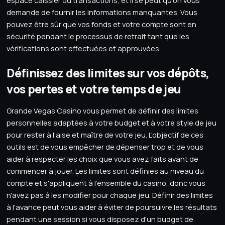
espace caissier ou transactions, et il se peut qu'on vous
demande de fournir les informations manquantes. Vous
pouvez être sûr que vos fonds et votre compte sont en
sécurité pendant le processus de retrait tant que les
vérifications sont effectuées et approuvées.
Définissez des limites sur vos dépôts,
vos pertes et votre temps de jeu
Grande Vegas Casino vous permet de définir des limites
personnelles adaptées à votre budget et à votre style de jeu
pour rester à l'aise et maître de votre jeu. L'objectif de ces
outils est de vous empêcher de dépenser trop et de vous
aider à respecter les choix que vous avez faits avant de
commencer à jouer. Les limites sont définies au niveau du
compte et s'appliquent à l'ensemble du casino, donc vous
n'avez pas à les modifier pour chaque jeu. Définir des limites
à l'avance peut vous aider à éviter de poursuivre les résultats
pendant une session si vous disposez d'un budget de