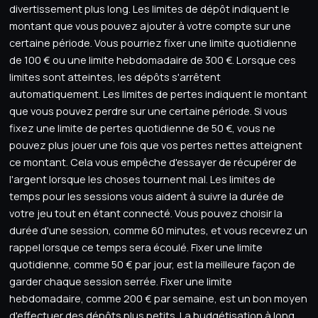
divertissement plus long. Les limites de dépôt indiquent le
montant que vous pouvez ajouter à votre compte sur une
certaine période. Vous pourriez fixer une limite quotidienne
de 100 € ou une limite hebdomadaire de 300 €. Lorsque ces
limites sont atteintes, les dépôts s'arrêtent
automatiquement. Les limites de pertes indiquent le montant
que vous pouvez perdre sur une certaine période. Si vous
fixez une limite de pertes quotidienne de 50 €, vous ne
pouvez plus jouer une fois que vos pertes nettes atteignent
ce montant. Cela vous empêche d'essayer de récupérer de
l'argent lorsque les choses tournent mal. Les limites de
temps pour les sessions vous aident à suivre la durée de
votre jeu tout en étant connecté. Vous pouvez choisir la
durée d'une session, comme 60 minutes, et vous recevrez un
rappel lorsque ce temps sera écoulé. Fixer une limite
quotidienne, comme 50 € par jour, est la meilleure façon de
garder chaque session serrée. Fixer une limite
hebdomadaire, comme 200 € par semaine, est un bon moyen
d'effectuer des dépôts plus petits. La budgétisation à long