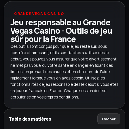
GRANDE VEGAS CASINO
Jeu responsable au Grande
Vegas Casino - Outils de jeu
sûr pour la France
Ces outils sont conçus pour que le jeu reste sûr, sous
contrôle et amusant, et ils sont faciles à utiliser dès le
début. Vous pouvez vous assurer que votre divertissement
ne met pas vos € ou votre santé en danger en fixant des
limites, en prenant des pauses et en obtenant de l'aide
rapidement lorsque vous en avez besoin. Utilisez les
fonctionnalités de jeu responsable dès le début si vous êtes
un joueur français en France. Chaque session doit se
dérouler selon vos propres conditions.
Table des matières
Cacher