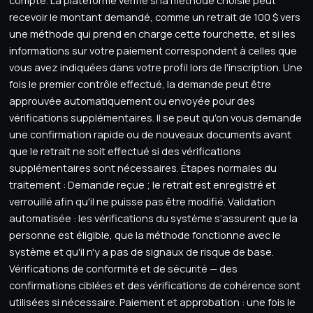
compte. La plateforme vérifie si la méthode choisie peut
recevoir le montant demandé, comme un retrait de 100 $ vers
une méthode qui prend en charge cette fourchette, et si les
informations sur votre paiement correspondent à celles que
vous avez indiquées dans votre profil lors de l'inscription. Une
fois le premier contrôle effectué, la demande peut être
approuvée automatiquement ou envoyée pour des
vérifications supplémentaires. Il se peut qu'on vous demande
une confirmation rapide ou de nouveaux documents avant
que le retrait ne soit effectué si des vérifications
supplémentaires sont nécessaires. Étapes normales du
traitement : Demande reçue ; le retrait est enregistré et
verrouillé afin qu'il ne puisse pas être modifié. Validation
automatisée : les vérifications du système s'assurent que la
personne est éligible, que la méthode fonctionne avec le
système et qu'il n'y a pas de signaux de risque de base.
Vérifications de conformité et de sécurité — des
confirmations ciblées et des vérifications de cohérence sont
utilisées si nécessaire. Paiement et approbation : une fois le