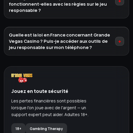
fonctionnent-elles avec les règles sur le jeu
responsable ?
Quelle est la loi en France concernant Grande
Vegas Casino ? Puis-je accéder aux outils de
jeu responsable sur mon téléphone ?
Jouez en toute sécurité
Les pertes financières sont possibles
lorsque l'on joue avec de l'argent — un
support expert peut aider. Adultes 18+.
18+
Gambling Therapy