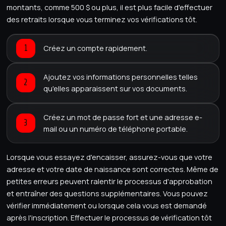
montants, comme 500 $ ou plus, il est plus facile d'effectuer
des retraits lorsque vous terminez vos vérifications tôt.
Créez un compte rapidement.
Ajoutez vos informations personnelles telles
qu'elles apparaissent sur vos documents.
Créez un mot de passe fort et une adresse e-
mail ou un numéro de téléphone portable.
Lorsque vous essayez d'encaisser, assurez-vous que votre
adresse et votre date de naissance sont correctes. Même de
petites erreurs peuvent ralentir le processus d'approbation
et entraîner des questions supplémentaires. Vous pouvez
vérifier immédiatement ou lorsque cela vous est demandé
après l'inscription. Effectuer le processus de vérification tôt