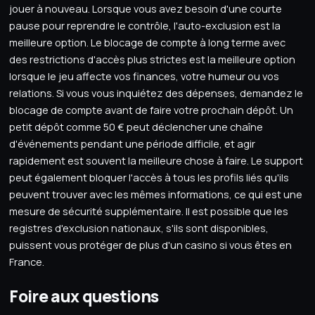
jouer à nouveau. Lorsque vous avez besoin d'une courte
pause pour reprendre le contrôle, l'auto-exclusion est la
meilleure option. Le blocage de compte à long terme avec
des restrictions d'accès plus strictes est la meilleure option
lorsque le jeu affecte vos finances, votre humeur ou vos
relations. Si vous vous inquiétez des dépenses, demandez le
blocage de compte avant de faire votre prochain dépôt. Un
petit dépôt comme 50 € peut déclencher une chaîne
d'événements pendant une période difficile, et agir
rapidement est souvent la meilleure chose à faire. Le support
peut également bloquer l'accès à tous les profils liés qu'ils
peuvent trouver avec les mêmes informations, ce qui est une
mesure de sécurité supplémentaire. Il est possible que les
registres d'exclusion nationaux, s'ils sont disponibles,
puissent vous protéger de plus d'un casino si vous êtes en
France.
Foire aux questions