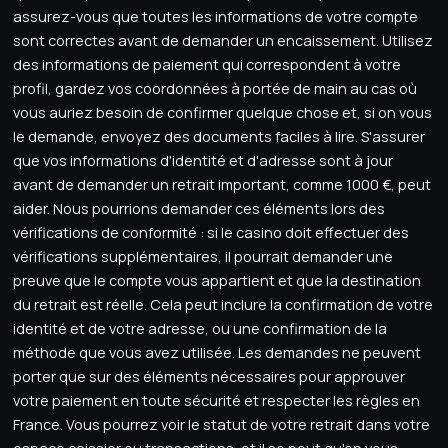
assurez-vous que toutes les informations de votre compte
sont correctes avant de demander un encaissement. Utilisez
des informations de paiement qui correspondent à votre
profil, gardez vos coordonnées à portée de main au cas où
vous auriez besoin de confirmer quelque chose et, si on vous
le demande, envoyez des documents faciles à lire. S'assurer
que vos informations d'identité et d'adresse sont à jour
avant de demander un retrait important, comme 1000 €, peut
aider. Nous pourrions demander ces éléments lors des
vérifications de conformité : si le casino doit effectuer des
vérifications supplémentaires, il pourrait demander une
preuve que le compte vous appartient et que la destination
du retrait est réelle. Cela peut inclure la confirmation de votre
identité et de votre adresse, ou une confirmation de la
méthode que vous avez utilisée. Les demandes ne peuvent
porter que sur des éléments nécessaires pour approuver
votre paiement en toute sécurité et respecter les règles en
France. Vous pourrez voir le statut de votre retrait dans votre