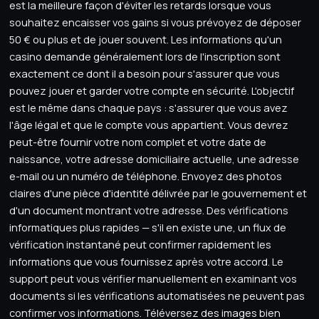
est la meilleure façon d'éviter les retards lorsque vous
souhaitez encaisser vos gains si vous prévoyez de déposer
50 € ou plus et de jouer souvent. Les informations qu'un
casino demande généralement lors de l'inscription sont
exactement ce dont il a besoin pour s'assurer que vous
pouvez jouer et garder votre compte en sécurité. L'objectif
est le même dans chaque pays : s'assurer que vous avez
l'âge légal et que le compte vous appartient. Vous devrez
peut-être fournir votre nom complet et votre date de
naissance, votre adresse domiciliaire actuelle, une adresse
e-mail ou un numéro de téléphone. Envoyez des photos
claires d'une pièce d'identité délivrée par le gouvernement et
d'un document montrant votre adresse. Des vérifications
informatiques plus rapides — s'il en existe une, un flux de
vérification instantané peut confirmer rapidement les
informations que vous fournissez après votre accord. Le
support peut vous vérifier manuellement en examinant vos
documents si les vérifications automatisées ne peuvent pas
confirmer vos informations. Téléversez des images bien