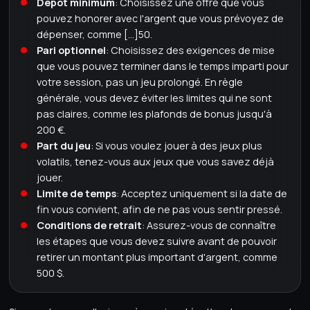
Dépôt minimum
: Choisissez une offre que vous
pouvez honorer avec l'argent que vous prévoyez de
dépenser, comme [...]50.
Pari optionnel
: Choisissez des exigences de mise
que vous pouvez terminer dans le temps imparti pour
votre session, pas un jeu prolongé. En règle
générale, vous devez éviter les limites qui ne sont
pas claires, comme les plafonds de bonus jusqu'à
200 €.
Part du jeu
: Si vous voulez jouer à des jeux plus
volatils, tenez-vous aux jeux que vous savez déjà
jouer.
Limite de temps
: Acceptez uniquement si la date de
fin vous convient, afin de ne pas vous sentir pressé.
Conditions de retrait
: Assurez-vous de connaître
les étapes que vous devez suivre avant de pouvoir
retirer un montant plus important d'argent, comme
500 $.