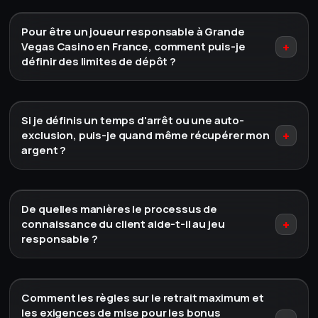
Pour être un joueur responsable à Grande
Vegas Casino en France, comment puis-je
définir des limites de dépôt ?
Si je définis un temps d'arrêt ou une auto-
exclusion, puis-je quand même récupérer mon
argent ?
De quelles manières le processus de
connaissance du client aide-t-il au jeu
responsable ?
Comment les règles sur le retrait maximum et
les exigences de mise pour les bonus